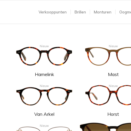
Verkooppunten
Brillen
Monturen
Oogme
Hamelink
Mast
Van Arkel
Horst