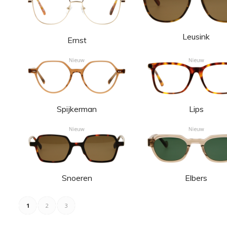
Leusink
Ernst
Spijkerman
Lips
Snoeren
Elbers
1
2
3