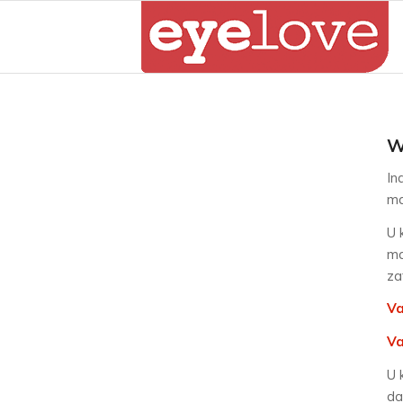
W
In
ma
U 
ma
za
Va
Va
U 
da