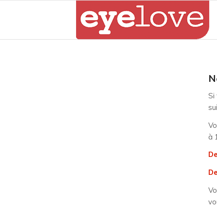
N
Si
su
Vo
à 
De
De
Vo
vo