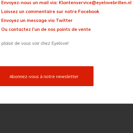
Envoyez-nous un mail via:
Klantenservice@eyelovebrillen.nl
Laissez un commentaire sur notre
Facebook
Envoyez un message via
Twitter
Ou contactez l’un de nos points de
vente
 plaisir de vous voir chez Eyelove!
Abonnez-vous à notre newsletter