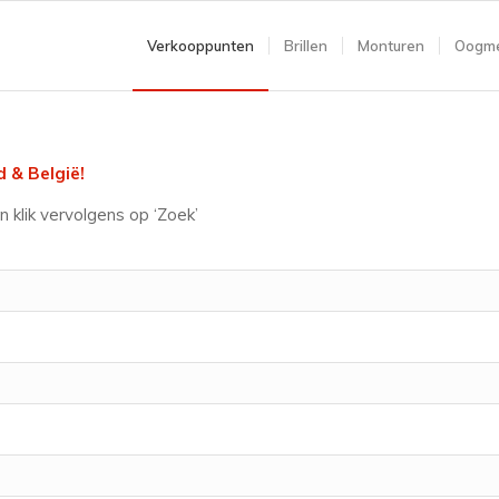
Verkooppunten
Brillen
Monturen
Oogme
 & België!
n klik vervolgens op ‘Zoek’