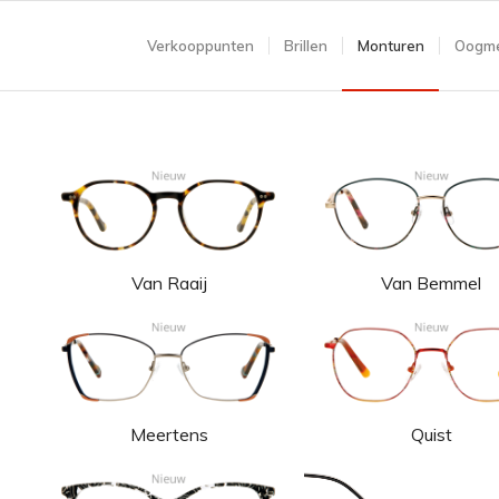
Verkooppunten
Brillen
Monturen
Oogme
Van Raaij
Van Bemmel
Meertens
Quist