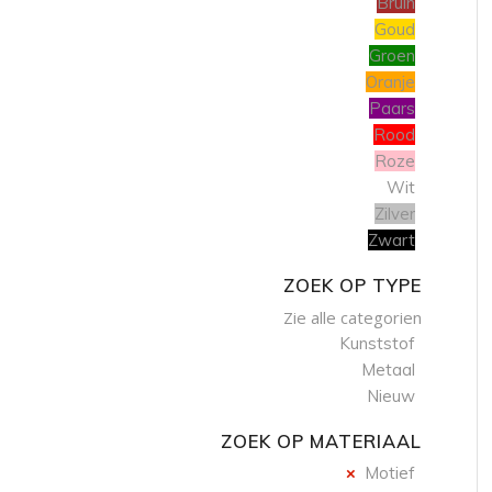
Bruin
Goud
Groen
Oranje
Paars
Rood
Roze
Wit
Zilver
Zwart
ZOEK OP TYPE
Zie alle categorien
Kunststof
Metaal
Nieuw
ZOEK OP MATERIAAL
Motief