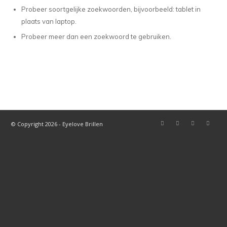
Probeer soortgelijke zoekwoorden, bijvoorbeeld: tablet in
plaats van laptop.
Probeer meer dan een zoekwoord te gebruiken.
© Copyright 2026 - Eyelove Brillen