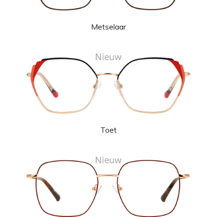
Metselaar
Toet