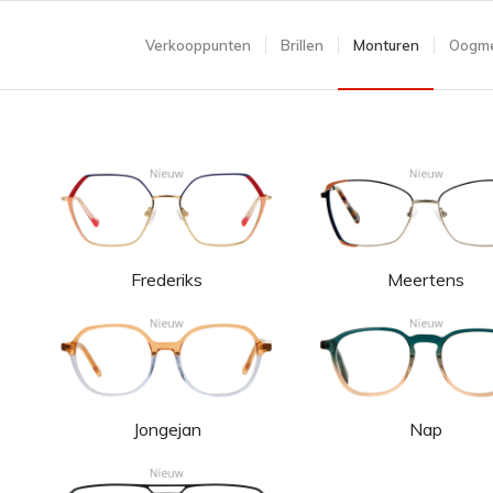
Verkooppunten
Brillen
Monturen
Oogme
Frederiks
Meertens
Jongejan
Nap