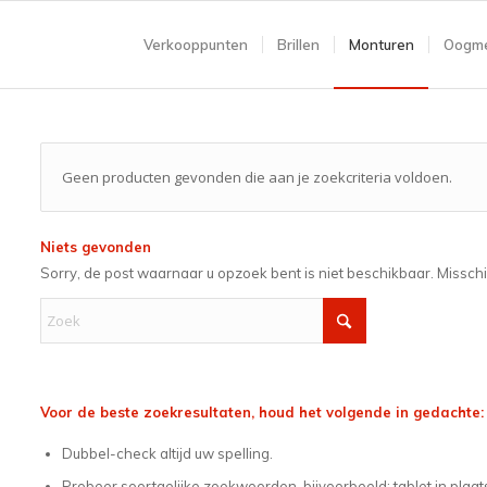
Verkooppunten
Brillen
Monturen
Oogme
Geen producten gevonden die aan je zoekcriteria voldoen.
Niets gevonden
Sorry, de post waarnaar u opzoek bent is niet beschikbaar. Missch
Voor de beste zoekresultaten, houd het volgende in gedachte:
Dubbel-check altijd uw spelling.
Probeer soortgelijke zoekwoorden, bijvoorbeeld: tablet in plaat