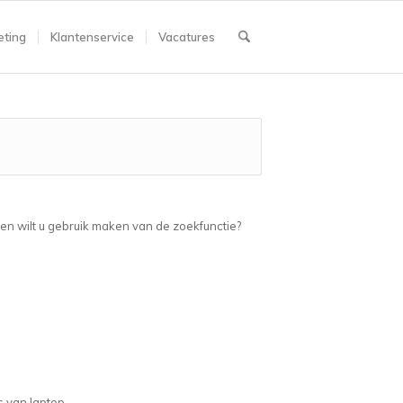
ting
Klantenservice
Vacatures
ien wilt u gebruik maken van de zoekfunctie?
s van laptop.