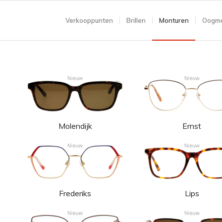
Verkooppunten
Brillen
Monturen
Oogme
Molendijk
Ernst
Frederiks
Lips