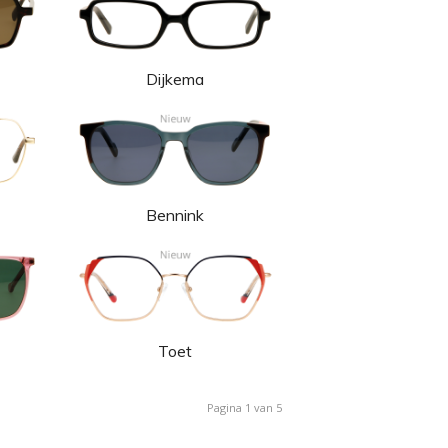
Dijkema
Bennink
Toet
Pagina 1 van 5