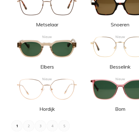
Metselaar
Snoeren
Elbers
Besselink
Hordijk
Bom
1
2
3
4
5