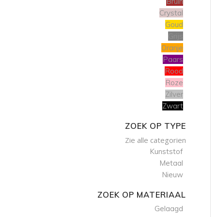
Bruin
Crystal
Goud
Grijs
Oranje
Paars
Rood
Roze
Zilver
Zwart
ZOEK OP TYPE
Zie alle categorien
Kunststof
Metaal
Nieuw
ZOEK OP MATERIAAL
Gelaagd