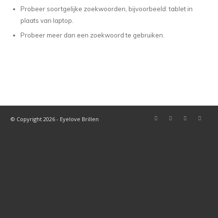
Probeer soortgelijke zoekwoorden, bijvoorbeeld: tablet in
plaats van laptop.
Probeer meer dan een zoekwoord te gebruiken.
© Copyright 2026 - Eyelove Brillen