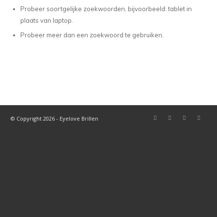
Probeer soortgelijke zoekwoorden, bijvoorbeeld: tablet in
plaats van laptop.
Probeer meer dan een zoekwoord te gebruiken.
© Copyright 2026 - Eyelove Brillen