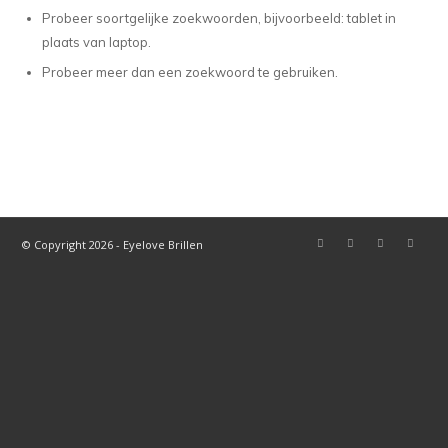
Probeer soortgelijke zoekwoorden, bijvoorbeeld: tablet in
plaats van laptop.
Probeer meer dan een zoekwoord te gebruiken.
© Copyright 2026 - Eyelove Brillen