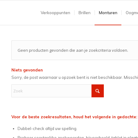
Verkooppunten
Brillen
Monturen
Oogme
Geen producten gevonden die aan je zoekcriteria voldoen.
Niets gevonden
Sorry, de post waarnaar u opzoek bent is niet beschikbaar. Missch
Voor de beste zoekresultaten, houd het volgende in gedachte:
Dubbel-check altijd uw spelling.
Probeer soortgelijke zoekwoorden, bijvoorbeeld: tablet in plaat