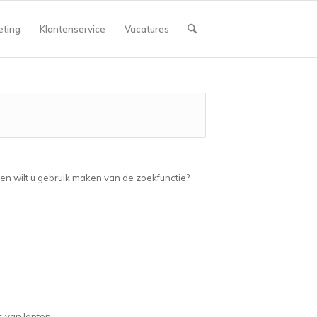
ting
Klantenservice
Vacatures
ien wilt u gebruik maken van de zoekfunctie?
s van laptop.