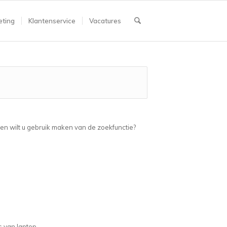
ting
Klantenservice
Vacatures
ien wilt u gebruik maken van de zoekfunctie?
s van laptop.