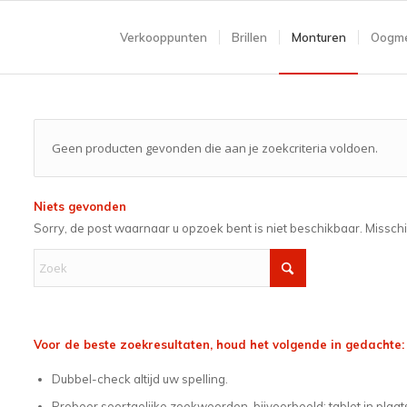
Verkooppunten
Brillen
Monturen
Oogme
Geen producten gevonden die aan je zoekcriteria voldoen.
Niets gevonden
Sorry, de post waarnaar u opzoek bent is niet beschikbaar. Missch
Voor de beste zoekresultaten, houd het volgende in gedachte:
Dubbel-check altijd uw spelling.
Probeer soortgelijke zoekwoorden, bijvoorbeeld: tablet in plaat