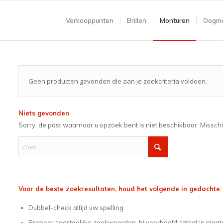
Verkooppunten
Brillen
Monturen
Oogme
Geen producten gevonden die aan je zoekcriteria voldoen.
Niets gevonden
Sorry, de post waarnaar u opzoek bent is niet beschikbaar. Missch
Voor de beste zoekresultaten, houd het volgende in gedachte:
Dubbel-check altijd uw spelling.
Probeer soortgelijke zoekwoorden, bijvoorbeeld: tablet in plaat