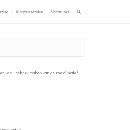
ting
Klantenservice
Vacatures
ien wilt u gebruik maken van de zoekfunctie?
s van laptop.