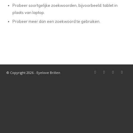
Probeer soortgelijke zoekwoorden, bijvoorbeeld: tablet in
plaats van laptop.
Probeer meer dan een zoekwoord te gebruiken.
© Copyright 2026 - Eyelove Brillen