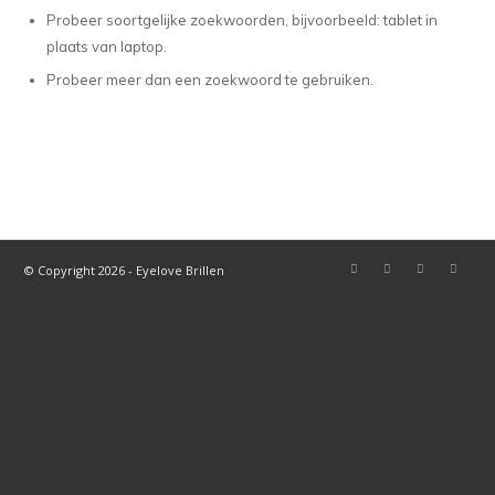
Probeer soortgelijke zoekwoorden, bijvoorbeeld: tablet in
plaats van laptop.
Probeer meer dan een zoekwoord te gebruiken.
© Copyright 2026 - Eyelove Brillen