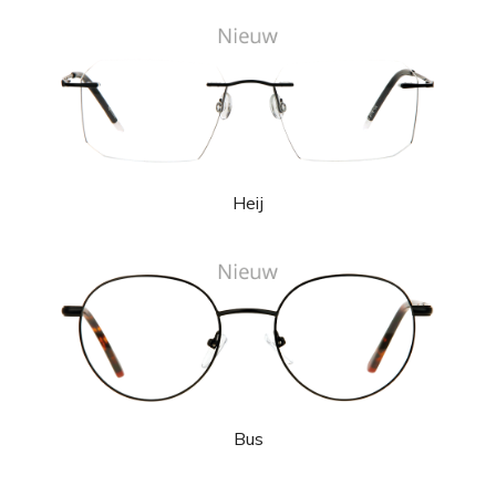
Heij
Bus