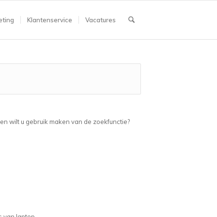
ting
Klantenservice
Vacatures
ien wilt u gebruik maken van de zoekfunctie?
s van laptop.