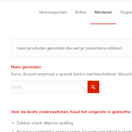
Verkooppunten
Brillen
Monturen
Oogme
Geen producten gevonden die aan je zoekcriteria voldoen.
Niets gevonden
Sorry, de post waarnaar u opzoek bent is niet beschikbaar. Missch
Voor de beste zoekresultaten, houd het volgende in gedachte:
Dubbel-check altijd uw spelling.
Probeer soortgelijke zoekwoorden, bijvoorbeeld: tablet in plaat