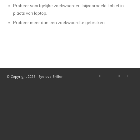
Probeer soortgelijke zoekwoorden, bijvoorbeeld: tablet in
plaats van laptop.
Probeer meer dan een zoekwoord te gebruiken.
© Copyright 2026 - Eyelove Brillen