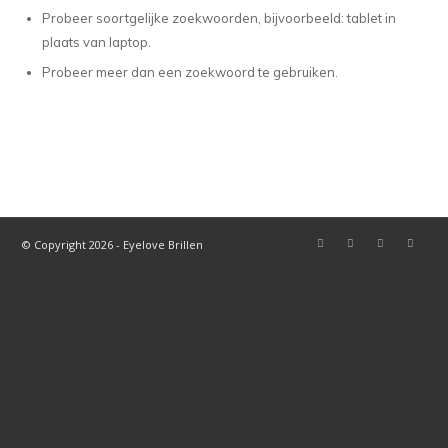
Probeer soortgelijke zoekwoorden, bijvoorbeeld: tablet in
plaats van laptop.
Probeer meer dan een zoekwoord te gebruiken.
© Copyright 2026 - Eyelove Brillen