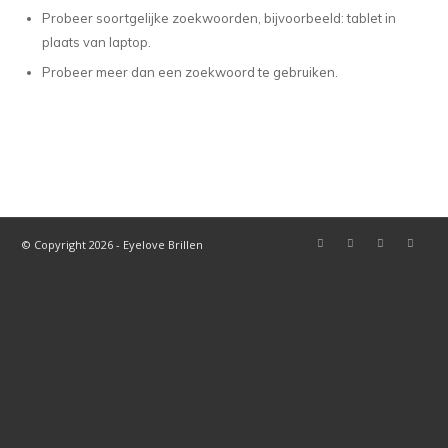
Probeer soortgelijke zoekwoorden, bijvoorbeeld: tablet in
plaats van laptop.
Probeer meer dan een zoekwoord te gebruiken.
© Copyright 2026 - Eyelove Brillen