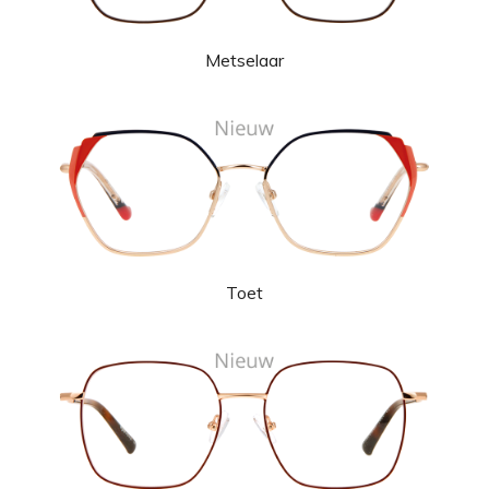
Metselaar
Toet