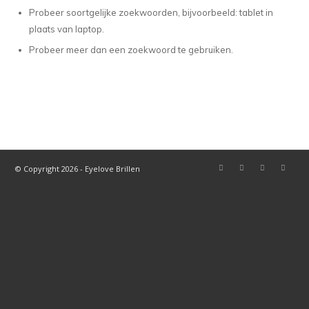
Probeer soortgelijke zoekwoorden, bijvoorbeeld: tablet in
plaats van laptop.
Probeer meer dan een zoekwoord te gebruiken.
© Copyright 2026 - Eyelove Brillen