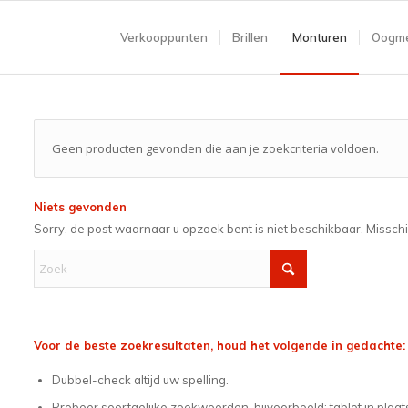
Verkooppunten
Brillen
Monturen
Oogme
Geen producten gevonden die aan je zoekcriteria voldoen.
Niets gevonden
Sorry, de post waarnaar u opzoek bent is niet beschikbaar. Missch
Voor de beste zoekresultaten, houd het volgende in gedachte:
Dubbel-check altijd uw spelling.
Probeer soortgelijke zoekwoorden, bijvoorbeeld: tablet in plaat