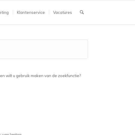
ting
Klantenservice
Vacatures
ien wilt u gebruik maken van de zoekfunctie?
s van laptop.