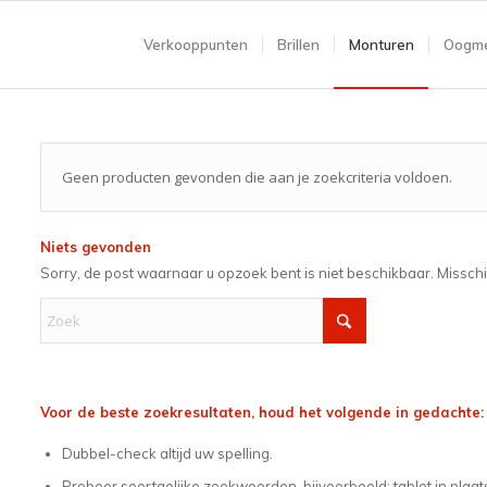
Verkooppunten
Brillen
Monturen
Oogme
Geen producten gevonden die aan je zoekcriteria voldoen.
Niets gevonden
Sorry, de post waarnaar u opzoek bent is niet beschikbaar. Missch
Voor de beste zoekresultaten, houd het volgende in gedachte:
Dubbel-check altijd uw spelling.
Probeer soortgelijke zoekwoorden, bijvoorbeeld: tablet in plaat