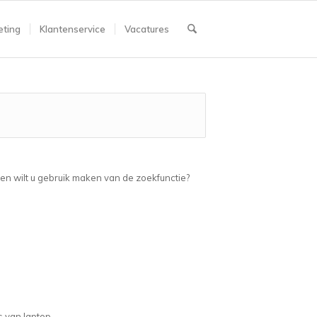
ting
Klantenservice
Vacatures
ien wilt u gebruik maken van de zoekfunctie?
s van laptop.